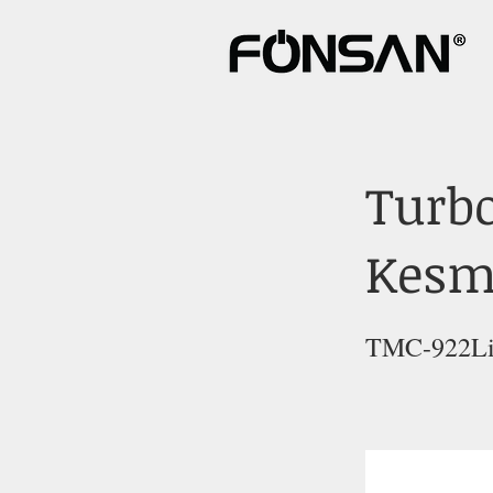
Turb
Kesm
TMC-922L